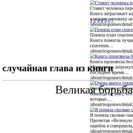
Ставит человека пе
Книга затрагивает к
каждому человеку и
1
2
3
4
5
6
7
/about/responses/de
Поняла план спасе
Книга помогла лучш
спасения…
/about/responses/de
Книга произвела бо
случайная глава из книги
Меня очень затронул
последнее время…
/about/responses/de
Великая борьб
Очень много откры
Никогда не знал, что
которые…
/about/responses/de
Я поняла сколько о
Прочитав «Великую б
ошибок я совершила
/about/responses/de