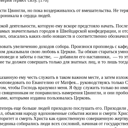
еверия теряют силу. [176]
сти Цвингли, но пока воздерживалось от вмешательства. Не тер
проникала в сердца людей.
окой деятельности, которую ему вскоре предстояло начать. Посл
самых значительных городов в Швейцарской конфедерации, и от
х, опасались каких-либо новшеств и соответственно обозначил
твовать увеличению доходов собора. Произнося проповедь с каф
зом доказывали свою любовь к Церкви. Ты обязан стараться умн
роповеди и заботы о пастве, — добавили его наставники, — то э
 ты должен совершать только для знатных лиц, и то лишь тогда, 
азанную ему честь служить в таком важном месте, а затем изло
роповедовать по Евангелию от Матфея... руководствуясь только 
 том, чтобы Господь вразумил меня. Я буду служить только во и
 священникам не понравились намерения Цвингли, и они пробова
дами, которыми издавна пользовалась Церковь.
теперь еще больше людей приходило послушать его. Приходили д
, объясняя народу вдохновенные события жизни и смерти Христа,
ритет и смерть Христа как единственную совершенную жертву. 
дника собирались люди всех сословий, начиная от государстве