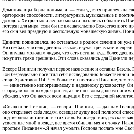
Доминиканцы Берна понимали — если удастся привлечь на свою
ораторские способности, литературные, музыкальные и поэтиче
доходов. Хитростью и лестью монахи пытались соблазнить Цвин
потерян для мира, если бы не вмешательство Божественного п
его сын вел праздную и бесполезную монашескую жизнь. Понима
Цвингли повиновался, но оставаться в родном селении он уже н
Виттембах, учитель древних языков, изучая греческий и еврей
Он внушал молодым людям, что есть истина, куда более древня
искупить грехи грешника. Эти слова оказались для Цвингли пе
Вскоре Цвингли получил первое назначение и оставил Базель. 
«он безраздельно посвятил себя исследованию Божественной и
стадо Христово» 114. Чем больше он постигал Писание, тем о
— единственно непогрешимому и надежному руководству. Он по
сформулированным доктринам, а считал своим долгом понимать 
убежден, что Он дастся всем ищущим Его с сердечной молитвой
«Священное Писание, — говорил Цвингли, — дал нам Господь, а
оно открывает себя людям, освещает душу всей полнотой спасен
подтвердила истинность этих слов. Впоследствии, рассказывая
усвоенные мной прежде, все время сбивали меня с толку. Након
простым Писанием».Я начал умолять Господа послать мне Свой 