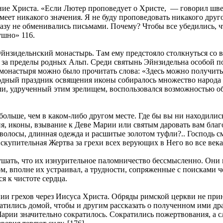
ние Христа. «Если Лютер проповедует о Христе, — говорил швей
имеет никакого значения. Я не буду проповедовать никакого дру
у не обменивались письмами. Почему? Чтобы все убедились, чт
ушно» 116.
йнзидельнский монастырь. Там ему предстояло столкнуться со 
 за пределы родных Альп. Среди святынь Эйнзидельна особой п
 монастыря можно было прочитать слова: «Здесь можно получить
одный праздник освящения иконы собиралось множество народа 
и, удрученный этим зрелищем, воспользовался возможностью об
ольше, чем в каком-либо другом месте. Где бы вы ни находились
, иконы, взывание к Деве Марии или святым даровать вам благ
олосы, длинная одежда и расшитые золотом туфли?.. Господь см
скупительная Жертва за грехи всех верующих в Него во все века
ушать, что их изнурительное паломничество бессмысленно. Они 
, вполне их устраивал, а трудности, сопряженные с поисками ч
я к чистоте сердца.
нии грехов через Иисуса Христа. Обряды римской церкви не при
атились домой, чтобы и другим рассказать о полученном ими дра
 Марии значительно сократилось. Сократились пожертвования, а 