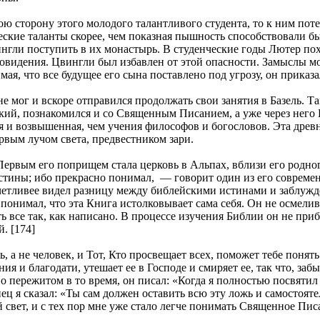
 сторону этого молодого талантливого студента, то к ним поте
ские таланты скорее, чем показная пышность способствовали бы
гли поступить в их монастырь. В студенческие годы Лютер похо
ровидения. Цвингли был избавлен от этой опасности. Замыслы м
я, что все будущее его сына поставлено под угрозу, он приказа
е мог и вскоре отправился продолжать свои занятия в Базель. Т
ский, познакомился и со Священным Писанием, а уже через него 
я и возвышенная, чем учения философов и богословов. Эта древн
рвым лучом света, предвестником зари.
Первым его поприщем стала церковь в Альпах, вблизи его родно
стины; ибо прекрасно понимал, — говорит один из его современ
тчетливее видел разницу между библейскими истинами и заблуж
нимал, что эта Книга истолковывает сама себя. Он не осмелив
все так, как написано. В процессе изучения Библии он не приб
. [174]
 не человек, и Тот, Кто просвещает всех, поможет тебе понять в
ия и благодати, утешает ее в Господе и смиряет ее, так что, за
 о пережитом в то время, он писал: «Когда я полностью посвяти
ец я сказал: «Ты сам должен оставить всю эту ложь и самостоят
свет, и с тех пор мне уже стало легче понимать Священное Пис