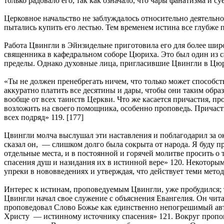
только радовало его, так как означало, что чары фанатизма и су
Церковное начальство не заблуждалось относительно деятельно
пытались купить его лестью. Тем временем истина все глубже 
Работа Цвингли в Эйнзидельне приготовила его для более шир
священника в кафедральном соборе Цюриха. Это был один из 
пределы. Однако духовные лица, пригласившие Цвингли в Цюри
«Ты не должен пренебрегать ничем, что только может способс
аккуратно платить все десятины и дары, чтобы они таким обра
вообще от всех таинств Церкви. Что же касается причастия, п
возложить на своего помощника, особенно проповедь. Причастие
всех подряд» 119. [177]
Цвингли молча выслушал эти наставления и поблагодарил за ок
сказал он, — слишком долго была сокрыта от народа. Я буду п
отдельные места, и в постоянной и горячей молитве просить о
спасения душ и назидания их в истинной вере» 120. Некоторым
упреки в нововведениях и утверждая, что действует теми мето
Интерес к истинам, проповедуемым Цвингли, уже пробудился; 
Цвингли начал свое служение с объяснения Евангелия. Он читал
проповедовал Слово Божье как единственно непогрешимый авто
Христу — истинному источнику спасения» 121. Вокруг пропове