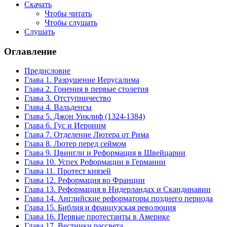
Скачать
Чтобы читать
Чтобы слушать
Слушать
Оглавление
Предисловие
Глава 1. Разрушение Иерусалима
Глава 2. Гонения в первые столетия
Глава 3. Отступничество
Глава 4. Вальденсы
Глава 5. Джон Уиклиф (1324-1384)
Глава 6. Гус и Иероним
Глава 7. Отделение Лютера от Рима
Глава 8. Лютер перед сеймом
Глава 9. Цвингли и Реформация в Швейцарии
Глава 10. Успех Реформации в Германии
Глава 11. Протест князей
Глава 12. Реформация во Франции
Глава 13. Реформация в Нидерландах и Скандинавии
Глава 14. Английские реформаторы позднего периода
Глава 15. Библия и французская революция
Глава 16. Первые протестанты в Америке
Глава 17. Вестники рассвета