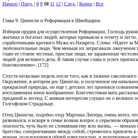
Начало
|
Пред.
|
8
9
10
11
12
|
След.
|
Конец
|
Все
Глава 9.
Цвингли и Реформация в Швейцарии
Избирая орудия для осуществления Реформации, Господь руков
знатных и богатых людей, которые привыкли к почету и лести
соработниками кроткого Мужа из Назарета. Слова: «Идите за 
любознательные люди. Чем меньше их затрагивали лжеучения т
главе ее стояли честные, простые люди, не зараженные честол
людей для великого дела. В таком случае слава и успех припис
благоволению». [172]
Спустя несколько недель после того, как в хижине саксонског
Окружение, в котором рос Цвингли, и полученное им начально
прекрасной природы, он еще с детских лет проникся сознание
воспламеняли юное воображение. Благочестивая мать рассказ
преданий и легенд. С живым интересом слушал он о великих п
Голгофском Страдальце.
Отец Цвингли, подобно отцу Мартина Лютера, очень хотел, что
развивался, и вскоре в семье возник вопрос о серьезном образ
опасность, чуть было не сломавшая ему всю жизнь, — монахи
братства, соперничавшие между собой, стремились привлечь к
мощам, пользующимся общей известностью, и чудотворные ик