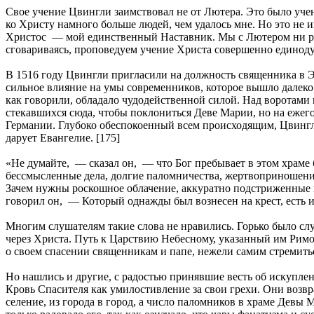
Свое учение Цвингли заимствовал не от Лютера. Это было уче
ко Христу намного больше людей, чем удалось мне. Но это не 
Христос — мой единственный Наставник. Мы с Лютером ни раз
сговариваясь, проповедуем учение Христа совершенно единод
В 1516 году Цвингли пригласили на должность священника в Э
сильное влияние на умы современников, которое вышло далеко
как говорили, обладало чудодейственной силой. Над воротами
стекавшихся сюда, чтобы поклониться Деве Марии, но на ежег
Германии. Глубоко обеспокоенный всем происходящим, Цвингл
дарует Евангелие. [175]
«Не думайте, — сказал он, — что Бог пребывает в этом храме б
бессмысленные дела, долгие паломничества, жертвоприношения
Зачем нужны роскошное облачение, аккуратно подстриженные в
говорил он, — Который однажды был вознесен на крест, есть и
Многим слушателям такие слова не нравились. Горько было сл
через Христа. Путь к Царствию Небесному, указанный им Римом
о своем спасении священникам и папе, нежели самим стремитьс
Но нашлись и другие, с радостью принявшие весть об искупле
Кровь Спасителя как умилостивление за свои грехи. Они возвр
селение, из города в город, а число паломников в храме Девы