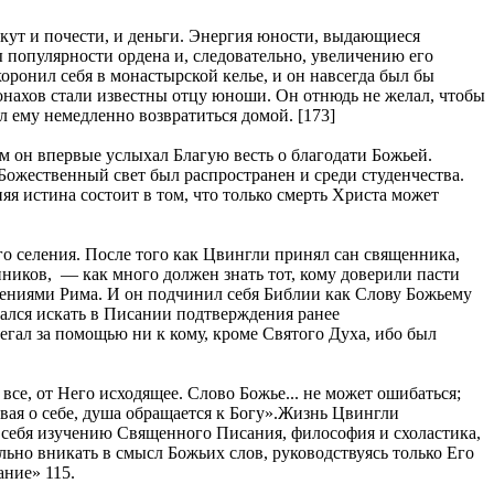
кут и почести, и деньги. Энергия юности, выдающиеся
 популярности ордена и, следовательно, увеличению его
ронил себя в монастырской келье, и он навсегда был бы
онахов стали известны отцу юноши. Он отнюдь не желал, чтобы
л ему немедленно возвратиться домой. [173]
ам он впервые услыхал Благую весть о благодати Божьей.
Божественный свет был распространен и среди студенчества.
яя истина состоит в том, что только смерть Христа может
го селения. После того как Цвингли принял сан священника,
ников, — как много должен знать тот, кому доверили пасти
дениями Рима. И он подчинил себя Библии как Слову Божьему
ался искать в Писании подтверждения ранее
егал за помощью ни к кому, кроме Святого Духа, ибо был
се, от Него исходящее. Слово Божье... не может ошибаться;
бывая о себе, душа обращается к Богу».Жизнь Цвингли
л себя изучению Священного Писания, философия и схоластика,
ельно вникать в смысл Божьих слов, руководствуясь только Его
ание» 115.