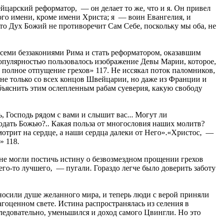
царский реформатор, — он делает то же, что и я. Он привел
гого имени, кроме имени Христа; я — воин Евангелия, и
о Дух Божий не противоречит Сам Себе, поскольку мы оба, не
всеми беззакониями Рима и стать реформатором, оказавшим
опулярностью пользовалось изображение Девы Марии, которое,
 полное отпущение грехов» 117. Не иссякал поток паломников,
не только со всех концов Швейцарии, но даже из Франции и
ъяснить этим ослепленным рабам суеверия, какую свободу
, Господь рядом с вами и слышит вас... Могут ли
одать Божью?.. Какая польза от многословия наших молитв?
отрит на сердце, а наши сердца далеки от Него».«Христос, —
» 118.
не могли постичь истину о безвозмездном прощении грехов
его-то лучшего, — пугали. Гораздо легче было доверить заботу
носили душе желанного мира, и теперь люди с верой приняли
гоценном свете. Истина распространялась из селения в
следовательно, уменьшился и доход самого Цвингли. Но это