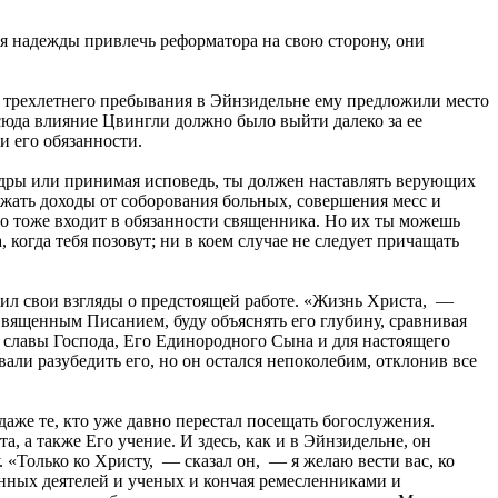
яя надежды привлечь реформатора на свою сторону, они
е трехлетнего пребывания в Эйнзидельне ему предложили место
сюда влияние Цвингли должно было выйти далеко за ее
и его обязанности.
едры или принимая исповедь, ты должен наставлять верующих
ожать доходы от соборования больных, совершения месс и
то тоже входит в обязанности священника. Но их ты можешь
когда тебя позовут; ни в коем случае не следует причащать
жил свои взгляды о предстоящей работе. «Жизнь Христа, —
Священным Писанием, буду объяснять его глубину, сравнивая
мя славы Господа, Его Единородного Сына и для настоящего
ли разубедить его, но он остался непоколебим, отклонив все
аже те, кто уже давно перестал посещать богослужения.
 а также Его учение. И здесь, как и в Эйнзидельне, он
«Только ко Христу, — сказал он, — я желаю вести вас, ко
нных деятелей и ученых и кончая ремесленниками и