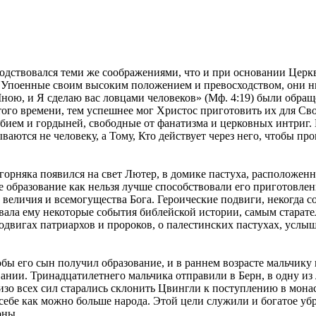
одствовался теми же соображениями, что и при основании Церк
. Упоенные своим высоким положением и превосходством, они ни
Мною, и Я сделаю вас ловцами человеков» (Мф. 4:19) были обр
ого времени, тем успешнее мог Христос приготовить их для Сво
юбием и гордыней, свободные от фанатизма и церковных интриг. 
ываются не человеку, а Тому, Кто действует через него, чтобы пр
о горняка появился на свет Лютер, в домике пастуха, расположе
е образование как нельзя лучше способствовали его приготовле
м величия и всемогущества Бога. Героические подвиги, некогда
ывала ему некоторые события библейской истории, самым стара
одвигах патриархов и пророков, о палестинских пастухах, услы
бы его сын получил образование, и в раннем возрасте мальчику
овании. Тринадцатилетнего мальчика отправили в Берн, в одну и
 изо всех сил старались склонить Цвингли к поступлению в мо
 себе как можно больше народа. Этой цели служили и богатое у
оны.