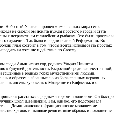
ви. Небесный Учитель прошел мимо великих мира сего,
когда не смогли бы понять нужды простого народа и стать
ащены к неграмотным галилейским рыбакам. Это были простые и
его служения. Так было и во дни великой Реформации. Во
Божий план состоит в том, чтобы всегда использовать простых
оизводить «и хотение и действие по Своему
нном среди Альпийских гор, родился Ульрих Цвингли.
нию к будущей деятельности. Выросший среди величественной,
 совершенные в родных горах мужественными людьми,
тельным образом выбранные ею из бесчисленных церковных
шавших ангельскую весть о Младенце из Вифлеема, и о
 пришлось расстаться с родными горами и долинами. Он быстро
з лучших школ Швейцарии. Там, однако, его подстерегала
настырь. Доминиканские и францисканские монашеские
бранство храмов, и пышные религиозные обряды, и поклонение