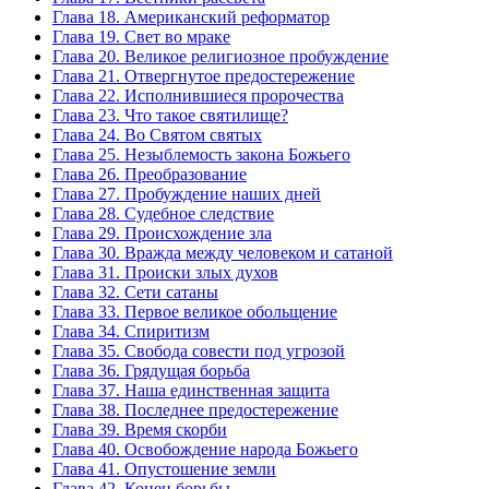
Глава 18. Американский реформатор
Глава 19. Свет во мраке
Глава 20. Великое религиозное пробуждение
Глава 21. Отвергнутое предостережение
Глава 22. Исполнившиеся пророчества
Глава 23. Что такое святилище?
Глава 24. Во Святом святых
Глава 25. Незыблемость закона Божьего
Глава 26. Преобразование
Глава 27. Пробуждение наших дней
Глава 28. Судебное следствие
Глава 29. Происхождение зла
Глава 30. Вражда между человеком и сатаной
Глава 31. Происки злых духов
Глава 32. Сети сатаны
Глава 33. Первое великое обольщение
Глава 34. Спиритизм
Глава 35. Свобода совести под угрозой
Глава 36. Грядущая борьба
Глава 37. Наша единственная защита
Глава 38. Последнее предостережение
Глава 39. Время скорби
Глава 40. Освобождение народа Божьего
Глава 41. Опустошение земли
Глава 42. Конец борьбы