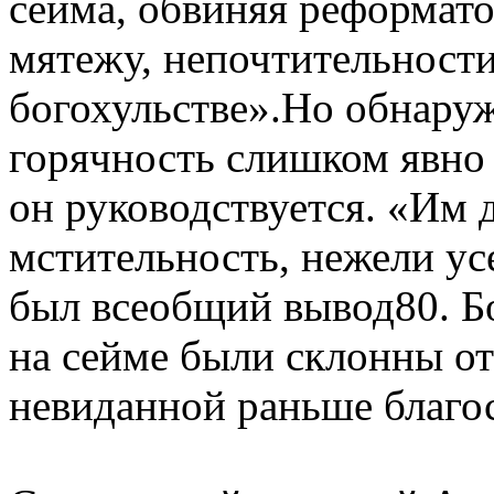
сейма, обвиняя реформато
мятежу, непочтительности
богохульстве».Но обнаруж
горячность слишком явно 
он руководствуется. «Им д
мстительность, нежели у
был всеобщий вывод80. 
на сейме были склонны от
невиданной раньше благо