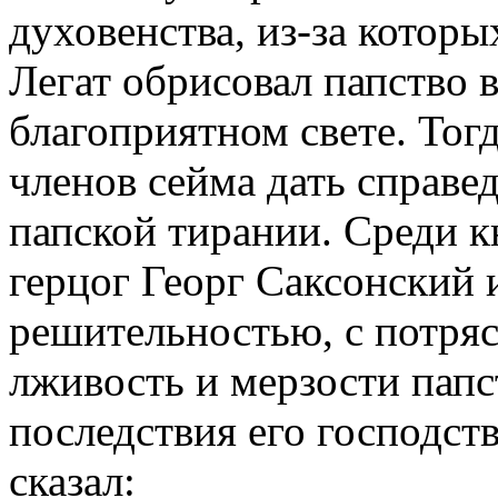
духовенства, из-за которы
Легат обрисовал папство 
благоприятном свете. Тог
членов сейма дать справе
папской тирании. Среди к
герцог Георг Саксонский 
решительностью, с потря
лживость и мерзости папс
последствия его господст
сказал: