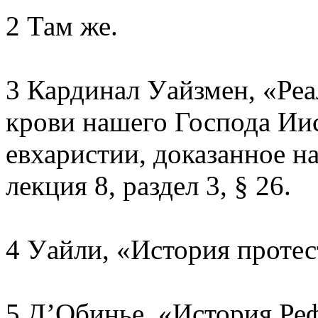
2 Там же.
3 Кардинал Уайзмен, «Реа
крови нашего Господа Иис
евхаристии, доказанное н
лекция 8, раздел 3, § 26.
4 Уайли, «История протест
5 Д’Обинье, «История Реф